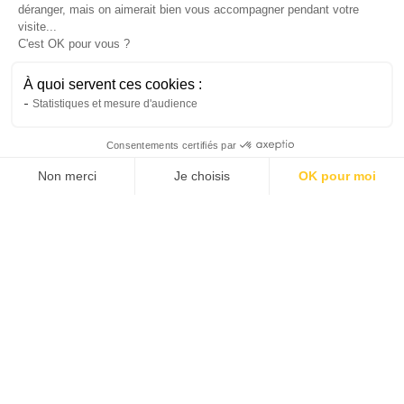
déranger, mais on aimerait bien vous accompagner pendant votre
visite...
C'est OK pour vous ?
À quoi servent ces cookies :
Statistiques et mesure d'audience
Consentements certifiés par
Non merci
Je choisis
OK pour moi
Vélo
AXEPTIO CONSENT
Plateforme de Gestion du Consentement : Personnalis
Comment utiliser un vélo cargo électrique
Notre plateforme vous permet d'adapter et de gérer vo
au quotidien en ville ?
Découvrez comment un vélo cargo électrique
peut simplifier vos déplacements, transporter
vos enfants et remplacer une voiture au
quotidien.
Hugo
3/7/2026
6 min
•