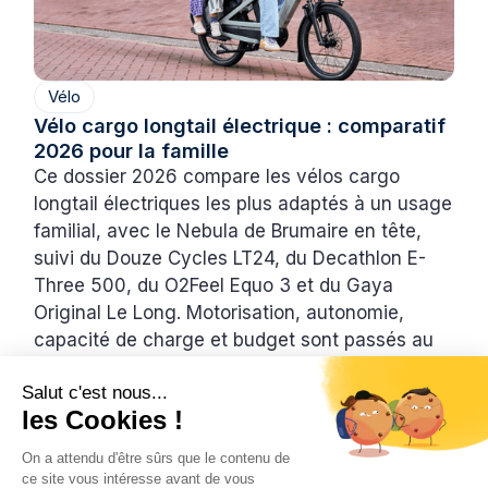
Vélo
Vélo cargo longtail électrique : comparatif
2026 pour la famille
Ce dossier 2026 compare les vélos cargo
longtail électriques les plus adaptés à un usage
familial, avec le Nebula de Brumaire en tête,
suivi du Douze Cycles LT24, du Decathlon E-
Three 500, du O2Feel Equo 3 et du Gaya
Original Le Long. Motorisation, autonomie,
capacité de charge et budget sont passés au
crible pour aider les familles à faire le bon
Salut c'est nous...
choix.
les Cookies !
Inès
16/7/2026
6 min
•
On a attendu d'être sûrs que le contenu de
ce site vous intéresse avant de vous