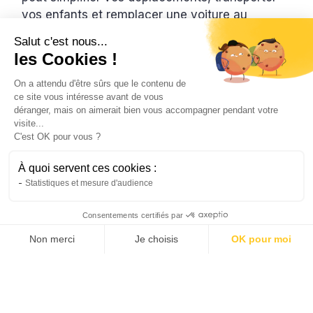
vos enfants et remplacer une voiture au
quotidien.
Salut c'est nous...
Hugo
les Cookies !
3/7/2026
6 min
•
On a attendu d'être sûrs que le contenu de
ce site vous intéresse avant de vous
déranger, mais on aimerait bien vous accompagner pendant votre
visite...
C'est OK pour vous ?
À quoi servent ces cookies :
Statistiques et mesure d'audience
Consentements certifiés par
Non merci
Je choisis
OK pour moi
Vélo
AXEPTIO CONSENT
Plateforme de Gestion du Consentement : Personnalis
L’avenir de la mobilité urbaine grâce au
vélo électrique
Notre plateforme vous permet d'adapter et de gérer vo
Le vélo de ville électrique transforme les