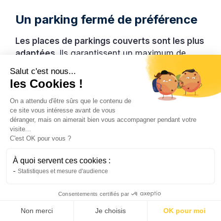
Un parking fermé de préférence
Les places de parkings couverts sont les plus
adaptées
. Ils garantissent un maximum de
sécurité à votre deux-roues. Tel est le cas
Salut c'est nous...
contre les vols et les vandalismes, mais aussi
les Cookies !
contre les effets des rayons UV ou des fientes
On a attendu d'être sûrs que le contenu de
d’oiseaux sur la carrosserie.
ce site vous intéresse avant de vous
déranger, mais on aimerait bien vous accompagner pendant votre
Un parking adapté à votre
visite...
C'est OK pour vous ?
véhicule
À quoi servent ces cookies :
Le stationnement à Paris peut se décliner en
Statistiques et mesure d'audience
plusieurs sortes. Choisissez celui qui est
spécialement dédié à votre deux-roues :
Consentements certifiés par
Non merci
Je choisis
OK pour moi
Vélo et trottinette