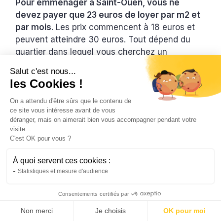
Pour emménager à Saint-Ouen, vous ne
devez payer que 23 euros de loyer par m2 et
par mois
. Les prix commencent à 18 euros et
peuvent atteindre 30 euros. Tout dépend du
quartier dans lequel vous cherchez un
appartement ou une maison.
Salut c'est nous...
les Cookies !
Ivry-sur-Seine : Pour le côté
On a attendu d'être sûrs que le contenu de
pratique
ce site vous intéresse avant de vous
déranger, mais on aimerait bien vous accompagner pendant votre
Enfin, il y a Ivry-sur-Seine si vous comptez
visite...
C'est OK pour vous ?
déménager à Paris
. C’est une banlieue qui se
trouve dans les périphéries de la capitale. Mais,
À quoi servent ces cookies :
elle est facilement accessible grâce à
Statistiques et mesure d'audience
différents moyens de transport en commun.
Consentements certifiés par
La région propose un cadre agréable et
Non merci
Je choisis
OK pour moi
convivial
. C’est grâce à son patrimoine unique