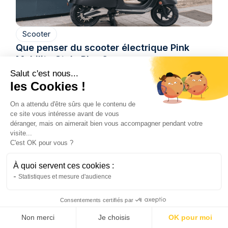
Scooter
Que penser du scooter électrique Pink
Mobility Style Plus ?
Le Pink Mobility Style Plus est un scooter
Salut c'est nous...
électrique au design rétro séduisant, offrant de
les Cookies !
bonnes performances et une autonomie solide
On a attendu d'être sûrs que le contenu de
pour un usage urbain et périurbain. Cependant,
ce site vous intéresse avant de vous
son poids et son prix peuvent freiner certains
déranger, mais on aimerait bien vous accompagner pendant votre
visite...
utilisateurs. Des alternatives comme le
C'est OK pour vous ?
Brumaire 3000 W proposent une solution plus
légère, connectée et adaptée à un usage 100
À quoi servent ces cookies :
% urbain.
Statistiques et mesure d'audience
Natis
28/4/2026
4 min
•
Consentements certifiés par
Non merci
Je choisis
OK pour moi