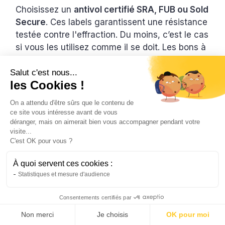
Choisissez un
antivol certifié SRA, FUB ou Sold
Secure
. Ces labels garantissent une résistance
testée contre l'effraction. Du moins, c’est le cas
si vous les utilisez comme il se doit. Les bons à
savoir :
Salut c'est nous...
les Cookies !
Attachez toujours le cadre et la roue avant
à un point fixe solide.
On a attendu d'être sûrs que le contenu de
ce site vous intéresse avant de vous
Évitez les poteaux amovibles, grillages ou
déranger, mais on aimerait bien vous accompagner pendant votre
supports fragiles.
visite...
C'est OK pour vous ?
Privilégiez les
arceaux vélos scellés
au
sol ou les structures métalliques robustes.
À quoi servent ces cookies :
Statistiques et mesure d'audience
Variez aussi les places de stationnement. Vous
Consentements certifiés par
allez ainsi éviter la surveillance des voleurs.
Choisissez des zones éclairées et fréquentées.
Non merci
Je choisis
OK pour moi
Retirez systématiquement la batterie et les