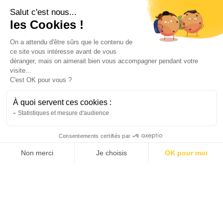
Vélo
Salut c'est nous...
L’avenir de la mobilité urbaine grâce au
les Cookies !
vélo électrique
Le vélo de ville électrique transforme les
On a attendu d'être sûrs que le contenu de
ce site vous intéresse avant de vous
déplacements urbains. Découvrez pourquoi il
déranger, mais on aimerait bien vous accompagner pendant votre
s'impose comme la solution de mobilité de
visite...
demain.
C'est OK pour vous ?
Natis
22/6/2026
4 min
•
À quoi servent ces cookies :
Statistiques et mesure d'audience
Consentements certifiés par
Non merci
Je choisis
OK pour moi
AXEPTIO CONSENT
Plateforme de Gestion du Consentement : Personnalis
Notre plateforme vous permet d'adapter et de gérer vo