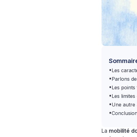
Sommair
•
Les caract
•
Parlons de
•
Les points
•
Les limites
•
Une autre a
•
Conclusio
La
mobilité
d