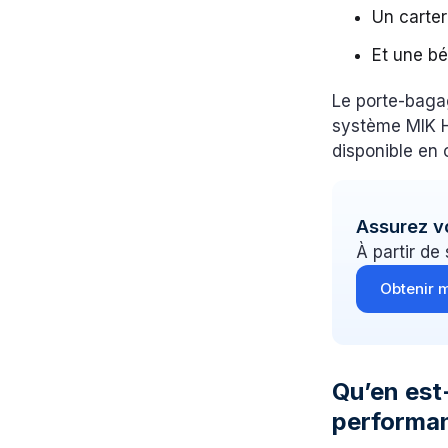
Un carter
Et une bé
Le porte-bagag
système MIK H
disponible en 
Assurez v
À partir de
Obtenir m
Qu’en est-
performan