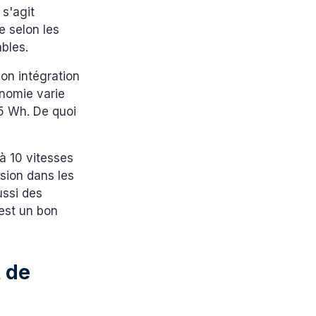
 s'agit
e selon les
ables.
Son intégration
onomie varie
25 Wh. De quoi
à 10 vitesses
ision dans les
ssi des
 est un bon
t de