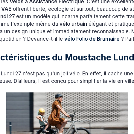
 les
Vélos à Assistance Électrique
. C'est une excellent
s
VAE
offrent liberté, écologie et surtout, beaucoup de st
ndi 27
est un modèle qui incarne parfaitement cette trans
omme l'exemple même
du vélo urbain
élégant et pratique. 
l a un design unique et immédiatement reconnaissable. 
 quotidien ? Devance-t-il le
vélo Folio de Brumaire
? Par
actéristiques du Moustache Lund
undi 27 n'est pas qu'un joli vélo. En effet, il cache une
use. D’ailleurs, il est conçu pour simplifier la vie en ville