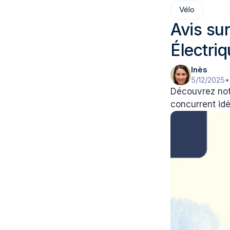
Vélo
Avis su
Électriq
Inès
5/12/2025
•
Découvrez notr
concurrent idé