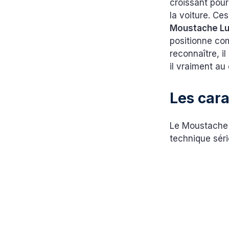
croissant pour
la voiture. Ce
Moustache Lu
positionne c
reconnaître, i
il vraiment au
Les car
Le Moustache L
technique série