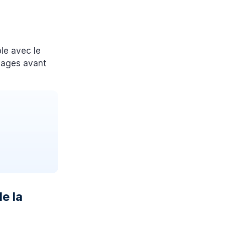
ble avec le
agages avant
de la