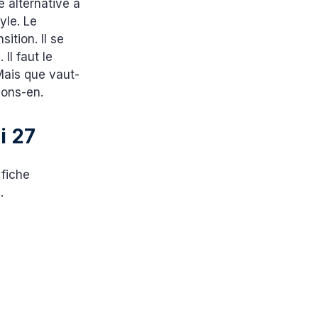
e alternative à
yle. Le
ition. Il se
Il faut le
Mais que vaut-
lons-en.
i 27
 fiche
.