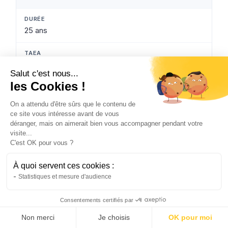
25 ans
0,30 %
Salut c'est nous...
les Cookies !
75 €
On a attendu d'être sûrs que le contenu de
ce site vous intéresse avant de vous
déranger, mais on aimerait bien vous accompagner pendant votre
22 500 €
visite...
C'est OK pour vous ?
500 000 €
À quoi servent ces cookies :
Statistiques et mesure d'audience
20 ans
Consentements certifiés par
Obtenir mon tarif personnalisé →
Non merci
Je choisis
OK pour moi