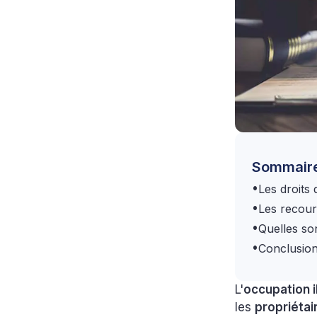
Sommair
•
Les droits
•
Les recour
•
Quelles so
•
Conclusio
L'
occupation 
les
propriétai