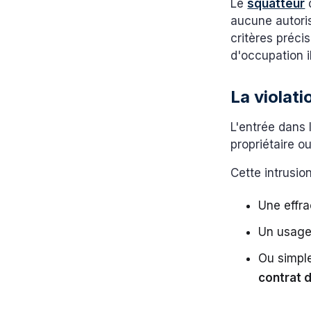
Le
squatteur
aucune autoris
critères préci
d'occupation i
La violat
L'entrée dans l
propriétaire 
Cette intrusio
Une effra
Un usage
Ou simpl
contrat d