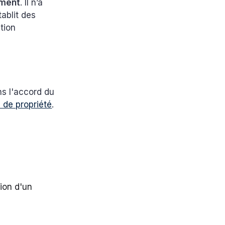
ement
. Il n’a
tablit des
ation
ans l'accord du
n de propriété
.
tion d'un