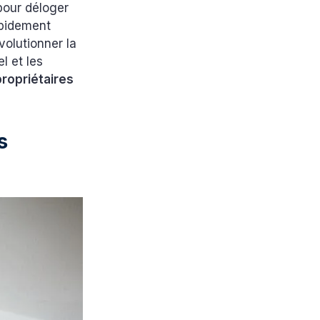
 pour déloger
apidement
volutionner la
el et les
propriétaires
s