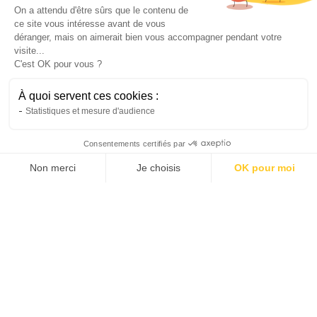
On a attendu d'être sûrs que le contenu de
ce site vous intéresse avant de vous
déranger, mais on aimerait bien vous accompagner pendant votre
Coût moyen d’une pompe à chaleur : guide
visite...
C'est OK pour vous ?
par région
Découvrez dans cet article le vrai prix d’une
À quoi servent ces cookies :
pompe à chaleur par région. Vous trouverez
Statistiques et mesure d'audience
des informations sur les coûts d'installation, les
aides locales et les variations de tarifs,
Consentements certifiés par
expliqués simplement.
Non merci
Je choisis
OK pour moi
Hugo
15/2/26
•
3 minutes
AXEPTIO CONSENT
Plateforme de Gestion du Consentement : Personnalis
Notre plateforme vous permet d'adapter et de gérer vo