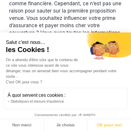
comme financière. Cependant, ce n’est pas une
raison pour sauter sur la première proposition
venue. Vous souhaitez influencer votre prime
d’assurance et payer moins cher votre
couverture ? Vous avez toutes les informations
qu’il vous faut dans notre article.
Salut c'est nous...
les Cookies !
Assurez votre logement dès
On a attendu d'être sûrs que le contenu de
ce site vous intéresse avant de vous
3,90€/mois
déranger, mais on aimerait bien vous accompagner pendant votre
Obtenez votre prix en seulement 5
visite...
C'est OK pour vous ?
minutes, sans engagement.
Obtenir mon prix
À quoi servent ces cookies :
Statistiques et mesure d'audience
En savoir plus
Consentements certifiés par
Non merci
Je choisis
OK pour moi