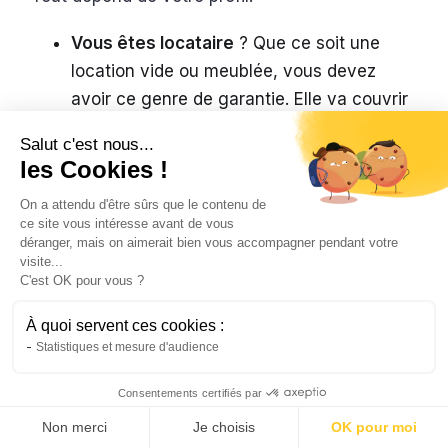
Vous êtes locataire
? Que ce soit une
location vide ou meublée, vous devez
avoir ce genre de garantie. Elle va couvrir
les dommages que vous avez causés.
Salut c'est nous...
Optez pour un contrat d’assurance qui
les Cookies !
prend en charge les risques les plus
On a attendu d'être sûrs que le contenu de
courants. Exemple : les incendies, les
ce site vous intéresse avant de vous
dégâts des eaux, etc.
déranger, mais on aimerait bien vous accompagner pendant votre
visite...
Vous êtes propriétaire
? Avoir une
C'est OK pour vous ?
assurance habitation n’est pas obligatoire.
À quoi servent ces cookies :
Tel est le cas si vous utilisez votre bien ou
Statistiques et mesure d'audience
que vous le mettez en location.
Consentements certifiés par
Dans tous les cas, une assurance habitation
Non merci
Je choisis
OK pour moi
présente quelques avantages incontestables :