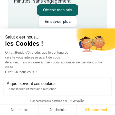
minutes, sans engagement.
Obtenir mon prix
En savoir plus
Salut c'est nous...
les Cookies !
Les facteurs influençant
On a attendu d'être sûrs que le contenu de
l’usure et la longévité
ce site vous intéresse avant de vous
déranger, mais on aimerait bien vous accompagner pendant votre
visite...
L’emplacement reste déterminant pour la durée
C'est OK pour vous ?
de vie. Les micro-onduleurs profitent de
l’espacement des panneaux. Un système
À quoi servent ces cookies :
surchargé fatigue l’équipement rapidement. Un
Statistiques et mesure d'audience
entretien régulier prévient les problèmes et
pannes
. La vigilance permet de prolonger les
Consentements certifiés par
performances.
Non merci
Je choisis
OK pour moi