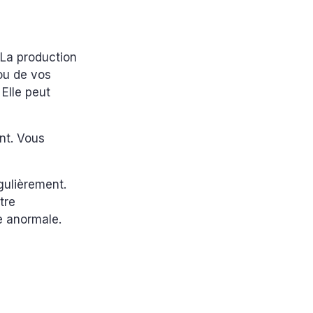
 La production
ou de vos
 Elle peut
nt. Vous
gulièrement.
tre
te anormale.
.