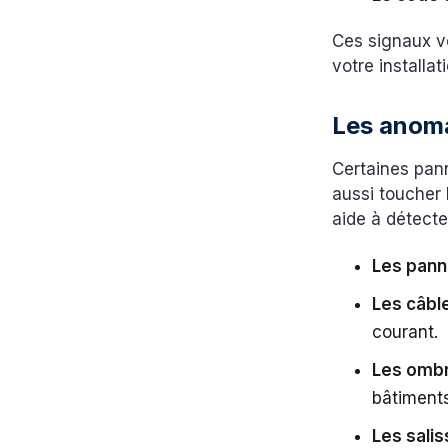
Ces signaux v
votre installa
Les anoma
Certaines pan
aussi toucher 
aide à détecte
Les pann
Les câb
courant.
Les ombr
bâtiments
Les salis