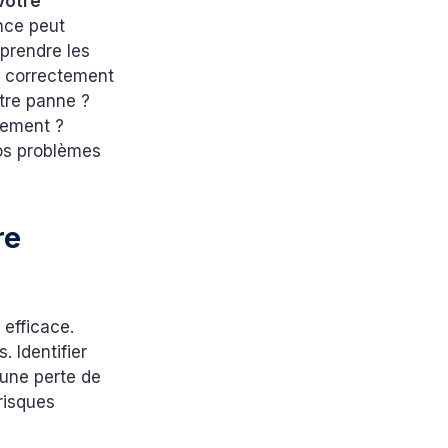
Votre
nce peut
mprendre les
s correctement
otre panne ?
pement ?
os problèmes
re
efficace.
 Identifier
 une perte de
risques