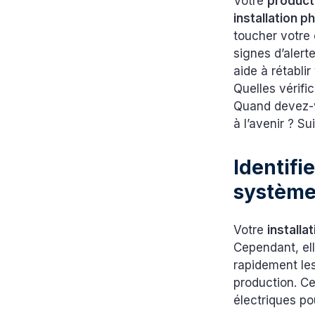
Votre
producti
installation 
toucher votre 
signes d’aler
aide à rétabli
Quelles vérif
Quand devez-v
à l’avenir ? S
Identifi
système
Votre
installa
Cependant, ell
rapidement les
production. Ce
électriques p