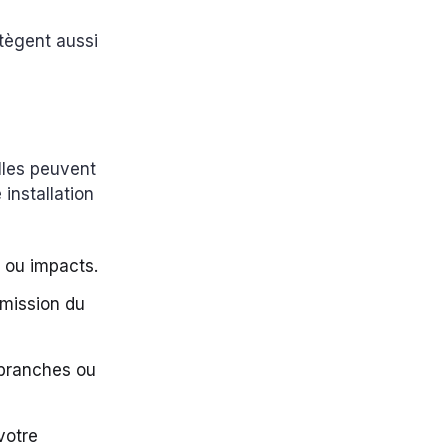
tègent aussi
Elles peuvent
installation
s ou impacts.
smission du
 branches ou
votre