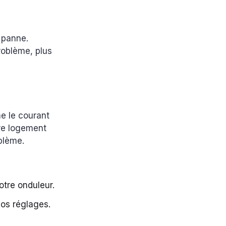
 panne.
problème, plus
rme le courant
re logement
oblème.
votre onduleur.
vos réglages.