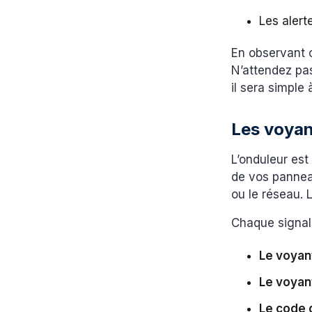
Les alert
En observant 
N’attendez pas
il sera simple
Les voyan
L’onduleur est
de vos pannea
ou le réseau. 
Chaque signal 
Le voyant
Le voyan
Le code d