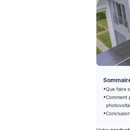
Sommair
•
Que faire 
•
Comment pr
photovolta
•
Conclusio