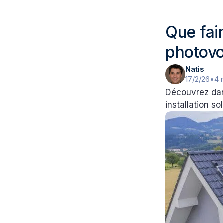
Que fai
photovo
Natis
17/2/26
•
4 
Découvrez dan
installation s