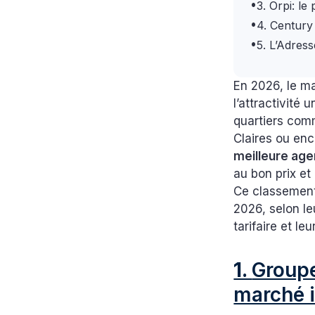
•
3. Orpi: l
•
4. Century
•
5. L’Adres
En 2026, le ma
l’attractivité
quartiers comm
Claires ou enc
meilleure age
au bon prix et
Ce classement
2026, selon le
tarifaire et l
1.
Groupe
marché 