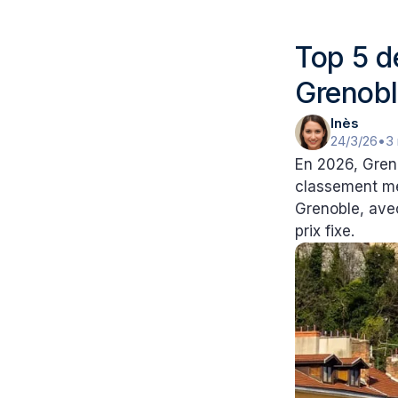
Top 5 d
Grenobl
Inès
24/3/26
•
3
En 2026, Gren
classement me
Grenoble, ave
prix fixe.