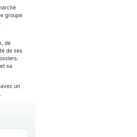
 marché
 le groupe
s
e, de
ité de ses
ossiers.
et sa
 avec un
.