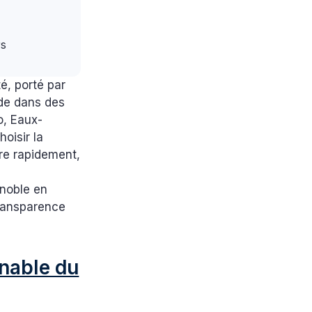
rs
é, porté par
nde dans des
o, Eaux-
oisir la
re rapidement,
enoble en
 transparence
rnable du