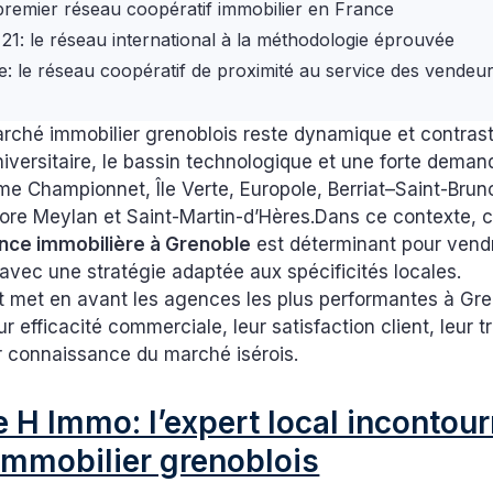
e premier réseau coopératif immobilier en France
 21: le réseau international à la méthodologie éprouvée
se: le réseau coopératif de proximité au service des vendeu
rché immobilier grenoblois reste dynamique et contrast
 universitaire, le bassin technologique et une forte dema
e Championnet, Île Verte, Europole, Berriat–Saint-Brun
ore Meylan et Saint-Martin-d’Hères.Dans ce contexte, ch
nce immobilière à Grenoble
est déterminant pour vend
 avec une stratégie adaptée aux spécificités locales.
 met en avant les agences les plus performantes à Gr
ur efficacité commerciale, leur satisfaction client, leur
eur connaissance du marché isérois.
 H Immo: l’expert local incontou
immobilier grenoblois