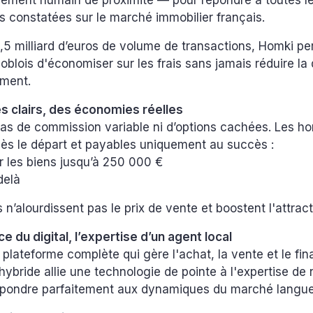
ment humain de proximité — pour répondre à toutes l
 constatées sur le marché immobilier français.
,5 milliard d’euros de volume de transactions, Homki p
blois d'économiser sur les frais sans jamais réduire la 
ment.
s clairs, des économies réelles
as de commission variable ni d’options cachées. Les ho
dès le départ et payables uniquement au succès :
r les biens jusqu’à 250 000 €
delà
s n’alourdissent pas le prix de vente et boostent l'attract
 du digital, l’expertise d’un agent local
plateforme complète qui gère l'achat, la vente et le fi
ybride allie une technologie de pointe à l'expertise de
épondre parfaitement aux dynamiques du marché langu