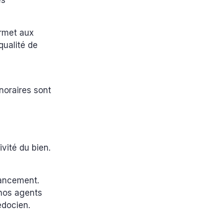
es
ermet aux
qualité de
noraires sont
ivité du bien.
nancement.
 nos agents
edocien.