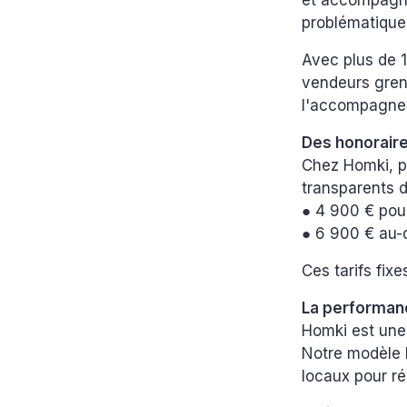
et accompagne
problématiques
Avec plus de 1
vendeurs greno
l'accompagne
Des honoraire
Chez Homki, p
transparents 
● 4 900 € pou
● 6 900 € au-
Ces tarifs fixe
La performance
Homki est une 
Notre modèle h
locaux pour r