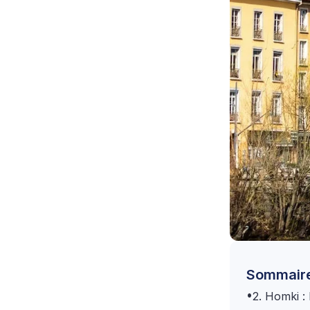
Sommair
•
2. Homki : 