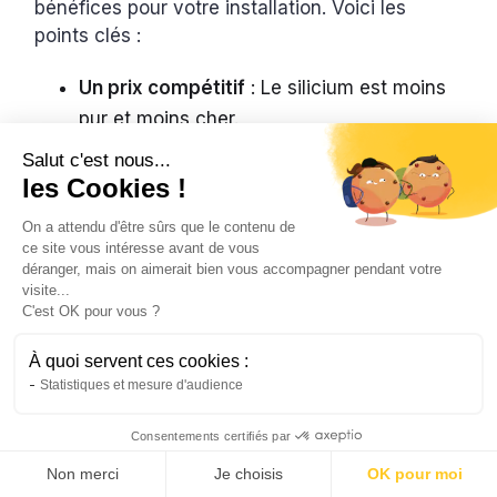
bénéfices pour votre installation. Voici les
points clés :
Un prix compétitif
: Le silicium est moins
pur et moins cher.
Salut c'est nous...
Une bonne résistance à la chaleur
: Les
les Cookies !
cellules uniformes supportent mieux les
températures.
On a attendu d'être sûrs que le contenu de
ce site vous intéresse avant de vous
Une longue durée de vie
: Ils durent entre
déranger, mais on aimerait bien vous accompagner pendant votre
visite...
25 et 30 ans.
C'est OK pour vous ?
Une fabrication écologique
: La
À quoi servent ces cookies :
production consomme moins d’énergie.
Statistiques et mesure d'audience
Avec ces avantages, vous combinez
Consentements certifiés par
performance, économie et respect de la
Non merci
Je choisis
OK pour moi
planète. Cependant, certaines limites existent :