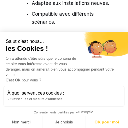
Adaptée aux installations neuves.
Compatible avec différents
scénarios.
Réglage de la puissance
:
Salut c'est nous...
les Cookies !
Possibilité d’adapter la sortie.
On a attendu d'être sûrs que le contenu de
Ajuste les performances selon les
ce site vous intéresse avant de vous
besoins.
déranger, mais on aimerait bien vous accompagner pendant votre
visite...
Compatible avec différents panneaux
C'est OK pour vous ?
solaires.
À quoi servent ces cookies :
Optimise l’énergie produite.
Statistiques et mesure d'audience
Consentements certifiés par
Le HMS-300 offre des fonctionnalités très
pratiques. Elles vous aident à gérer facilement
Non merci
Je choisis
OK pour moi