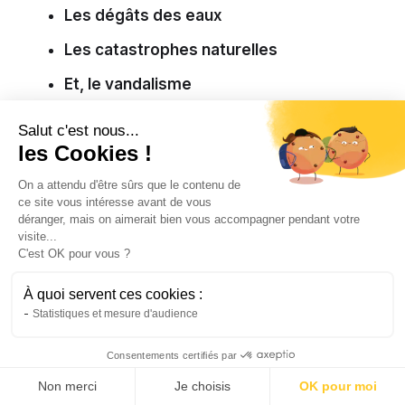
Les dégâts des eaux
Les catastrophes naturelles
Et, le vandalisme
Salut c'est nous...
Responsabilité civile
les Cookies !
On a attendu d'être sûrs que le contenu de
Une garantie qui prend en charge les dégâts
ce site vous intéresse avant de vous
matériels ou corporels causés aux tiers en
déranger, mais on aimerait bien vous accompagner pendant votre
cas d’accidents
. Elle peut s’appliquer aux
visite...
maisons mobiles en stationnement ou en
C'est OK pour vous ?
déplacement.
À quoi servent ces cookies :
Statistiques et mesure d'audience
Protection de vos meubles
Consentements certifiés par
Un remboursement ou un remplacement de
Non merci
Je choisis
OK pour moi
votre mobilier en cas d’accident ou de