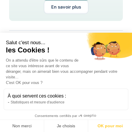
En savoir plus
Salut c'est nous...
Inès
les Cookies !
17/7/24
On a attendu d'être sûrs que le contenu de
ce site vous intéresse avant de vous
Vous pourriez aimer
déranger, mais on aimerait bien vous accompagner pendant votre
visite...
C'est OK pour vous ?
À quoi servent ces cookies :
Statistiques et mesure d'audience
Consentements certifiés par
Non merci
Je choisis
OK pour moi