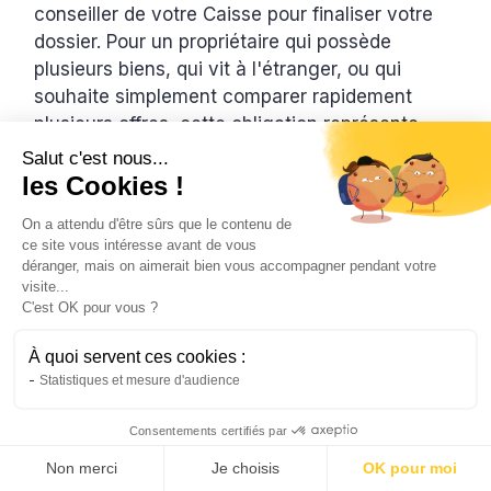
conseiller de votre Caisse pour finaliser votre
dossier. Pour un propriétaire qui possède
plusieurs biens, qui vit à l'étranger, ou qui
souhaite simplement comparer rapidement
plusieurs offres, cette obligation représente
une contrainte de temps non négligeable. C'est
Salut c'est nous...
en revanche un atout si vous valorisez
les Cookies !
l'accompagnement humain et le conseil
On a attendu d'être sûrs que le contenu de
personnalisé.
ce site vous intéresse avant de vous
déranger, mais on aimerait bien vous accompagner pendant votre
visite...
Le risque de la concentration bancaire
C'est OK pour vous ?
Souscrire son assurance habitation chez sa
À quoi servent ces cookies :
banque présente un atout pratique (gestion
Statistiques et mesure d'audience
centralisée, prélèvement unique, conseiller
unique), mais également un risque de
Consentements certifiés par
Comparer mon tarif PNO →
dépendance financière. En cas de litige sérieux
Non merci
Je choisis
OK pour moi
avec ACM sur un sinistre, le rapport de force