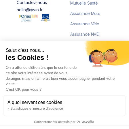
Contactez-nous
Mutuelle Santé
hello@qivio.fr
Assurance Moto
Assurance Vélo
Assurance NVEI
Salut c'est nous...
Ressources
Plus sur Qivio
les Cookies !
On a attendu d'être sûrs que le contenu de
Centre d'aide
Nous contacter
ce site vous intéresse avant de vous
déranger, mais on aimerait bien vous accompagner pendant votre
Blog
Avis clients
visite...
C'est OK pour vous ?
Véhicules
Qivio Pro
À quoi servent ces cookies :
Statistiques et mesure d'audience
Légal
Consentements certifiés par
Politique de