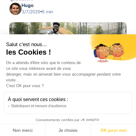
Hugo
3/7/2026
6 min
•
Salut c'est nous...
les Cookies !
On a attendu d'être sûrs que le contenu de
ce site vous intéresse avant de vous
déranger, mais on aimerait bien vous accompagner pendant votre
visite...
C'est OK pour vous ?
Vélo
À quoi servent ces cookies :
L’avenir de la mobilité urbaine grâce au
Statistiques et mesure d'audience
vélo électrique
Le vélo de ville électrique transforme les
Consentements certifiés par
déplacements urbains. Découvrez pourquoi il
s'impose comme la solution de mobilité de
Non merci
Je choisis
OK pour moi