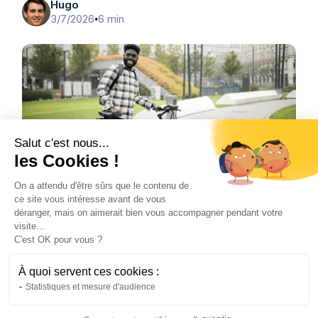
Hugo
3/7/2026
6 min
•
Salut c'est nous...
les Cookies !
On a attendu d'être sûrs que le contenu de
ce site vous intéresse avant de vous
Vélo
déranger, mais on aimerait bien vous accompagner pendant votre
L’avenir de la mobilité urbaine grâce au
visite...
C'est OK pour vous ?
vélo électrique
Le vélo de ville électrique transforme les
À quoi servent ces cookies :
déplacements urbains. Découvrez pourquoi il
Statistiques et mesure d'audience
s'impose comme la solution de mobilité de
demain.