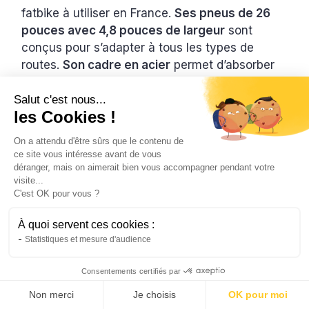
fatbike à utiliser en France.
Ses pneus de 26
pouces avec 4,8 pouces de largeur
sont
conçus pour s’adapter à tous les types de
routes.
Son cadre en acier
permet d’absorber
les chocs pour des déplacements plus
agréables.
Salut c'est nous...
les Cookies !
La stabilité fait partie des points forts de ce
On a attendu d'être sûrs que le contenu de
vélo tout-terrain électrique. Il dispose, en plus,
ce site vous intéresse avant de vous
d’une transmission
qui vous permet de passer
déranger, mais on aimerait bien vous accompagner pendant votre
à la vitesse supérieure pendant les montées.
visite...
C'est OK pour vous ?
Vous avez tout de même besoin de 1 700
euros pour vous procurer ce modèle.
À quoi servent ces cookies :
Statistiques et mesure d'audience
Conclusion
Consentements certifiés par
Non merci
Je choisis
OK pour moi
Choisissez le fatbike pour circuler