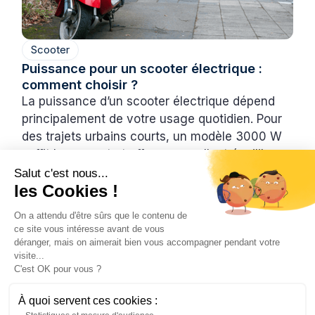
Scooter
Puissance pour un scooter électrique :
comment choisir ?
La puissance d’un scooter électrique dépend
principalement de votre usage quotidien. Pour
des trajets urbains courts, un modèle 3000 W
suffit largement et offre un excellent équilibre
entre performance et économie. En revanche,
Salut c'est nous...
les Cookies !
pour des déplacements plus longs ou rapides,
un scooter 4700 W sera plus adapté.
On a attendu d'être sûrs que le contenu de
L’essentiel est de choisir une puissance
ce site vous intéresse avant de vous
cohérente avec vos besoins pour profiter d’une
déranger, mais on aimerait bien vous accompagner pendant votre
visite...
conduite fluide et confortable.
C'est OK pour vous ?
Inès
28/4/2026
3 min
•
À quoi servent ces cookies :