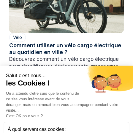
Vélo
Comment utiliser un vélo cargo électrique
au quotidien en ville ?
Découvrez comment un vélo cargo électrique
peut simplifier vos déplacements, transporter
vos enfants et remplacer une voiture au
Salut c'est nous...
quotidien.
les Cookies !
Hugo
On a attendu d'être sûrs que le contenu de
3/7/2026
6 min
•
ce site vous intéresse avant de vous
déranger, mais on aimerait bien vous accompagner pendant votre
visite...
C'est OK pour vous ?
À quoi servent ces cookies :