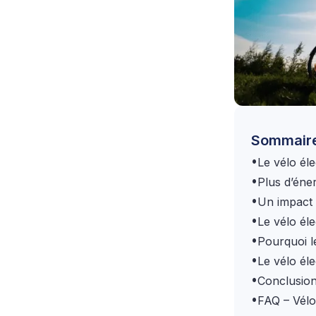
Sommair
•
Le vélo él
•
Plus d’éne
•
Un impact 
•
Le vélo éle
•
Pourquoi l
•
Le vélo él
•
Conclusio
•
FAQ – Vélo