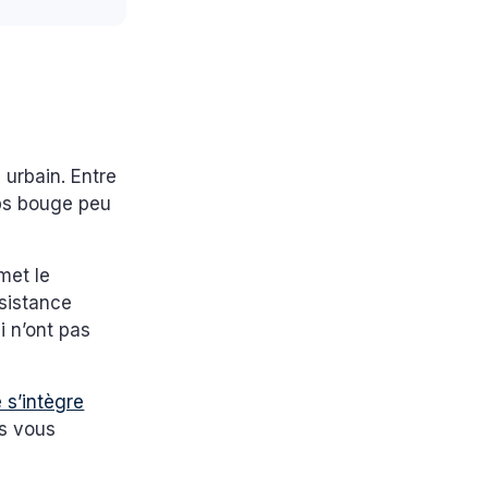
 urbain. Entre
rps bouge peu
met le
ssistance
i n’ont pas
 s’intègre
us vous