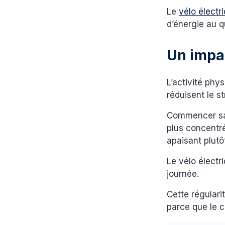
Le
vélo électr
d’énergie au q
Un impac
L’activité phy
réduisent le st
Commencer sa j
plus concentré
apaisant plutô
Le vélo électr
journée.
Cette régular
parce que le c