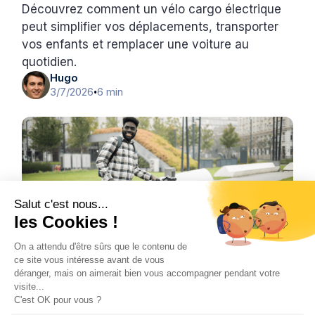
Découvrez comment un vélo cargo électrique
peut simplifier vos déplacements, transporter
vos enfants et remplacer une voiture au
quotidien.
Hugo
3/7/2026
6 min
•
Salut c'est nous...
les Cookies !
On a attendu d'être sûrs que le contenu de
ce site vous intéresse avant de vous
déranger, mais on aimerait bien vous accompagner pendant votre
Vélo
visite...
L’avenir de la mobilité urbaine grâce au
C'est OK pour vous ?
vélo électrique