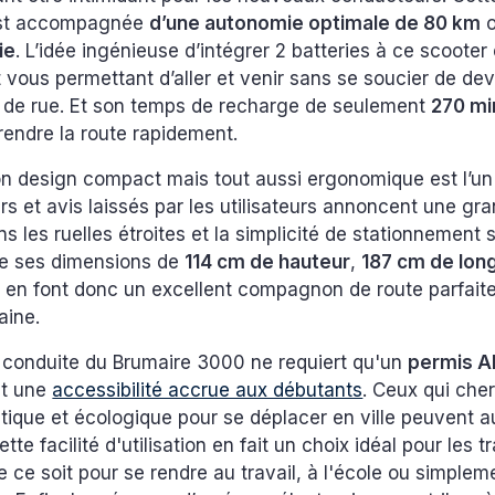
est accompagnée
d’une autonomie optimale de 80 km
o
ie
. L’idée ingénieuse d’intégrer 2 batteries à ce scooter
t vous permettant d’aller et venir sans se soucier de de
 de rue. Et son temps de recharge de seulement
270 mi
rendre la route rapidement.
son design compact mais tout aussi ergonomique est l’un
urs et avis laissés par les utilisateurs annoncent une gra
les ruelles étroites et la simplicité de stationnement s
ue ses dimensions de
114 cm de hauteur
,
187 cm de lon
r
en font donc un excellent compagnon de route parfai
aine.
a conduite du Brumaire 3000 ne requiert qu'un
permis 
nt une
accessibilité accrue aux débutants
. Ceux qui che
atique et écologique pour se déplacer en ville peuvent au
e facilité d'utilisation en fait un choix idéal pour les tr
e ce soit pour se rendre au travail, à l'école ou simplem