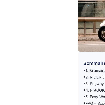
Sommair
•
1. Brumair
•
2. RIDER 
•
3. Segway
•
4. PIAGGI
•
5. Easy-Wa
•
FAQ – Scoo