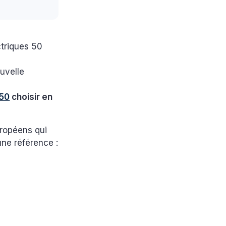
ctriques 50
ouvelle
 50
choisir en
uropéens qui
e référence :