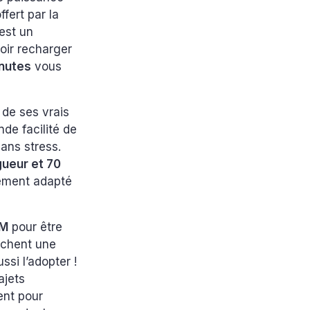
ffert par la
 est un
voir recharger
nutes
vous
 de ses vrais
nde facilité de
ans stress.
gueur et 70
tement adapté
AM
pour être
rchent une
ssi l’adopter !
ajets
ent pour