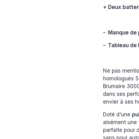
+ Deux batte
- Manque de 
- Tableau de 
Ne pas mentio
homologués 50 
Brumaire 3000
dans ses perf
envier à ses 
Doté d'une
pu
aisément une 
parfaite pour 
sans pour aut