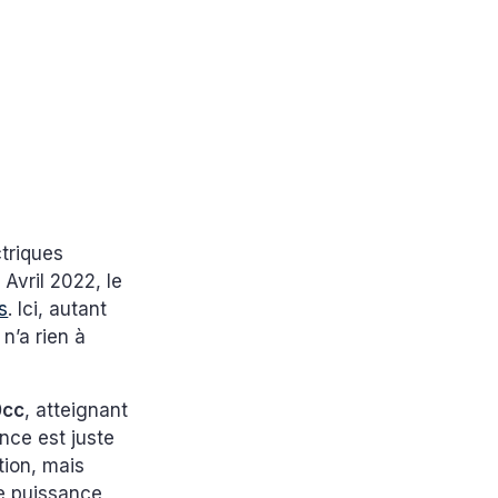
triques
Avril 2022, le
s
. Ici, autant
n’a rien à
0cc
, atteignant
nce est juste
tion, mais
te puissance