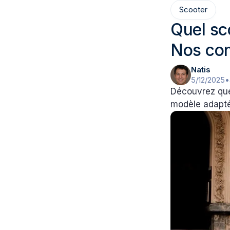
Scooter
Quel sc
Nos con
Natis
5/12/2025
•
Découvrez quel
modèle adapté