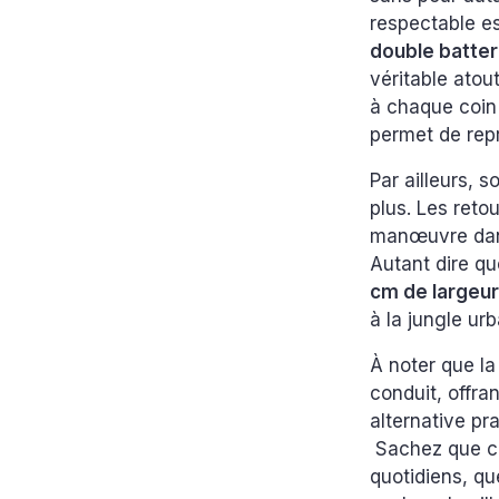
respectable 
double batter
véritable atou
à chaque coin
permet de rep
Par ailleurs, 
plus. Les reto
manœuvre dans 
Autant dire q
cm de largeu
à la jungle urb
À noter que l
conduit, offra
alternative pr
Sachez que cett
quotidiens, qu