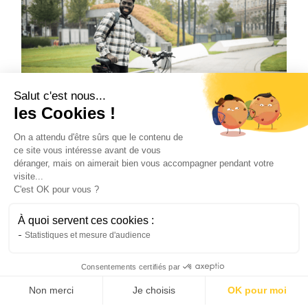
Salut c'est nous...
les Cookies !
On a attendu d'être sûrs que le contenu de
ce site vous intéresse avant de vous
Vélo
déranger, mais on aimerait bien vous accompagner pendant votre
L’avenir de la mobilité urbaine grâce au
visite...
vélo électrique
C'est OK pour vous ?
Le vélo de ville électrique transforme les
déplacements urbains. Découvrez pourquoi il
À quoi servent ces cookies :
s'impose comme la solution de mobilité de
Statistiques et mesure d'audience
demain.
Consentements certifiés par
Natis
22/6/2026
4 min
•
Non merci
Je choisis
OK pour moi