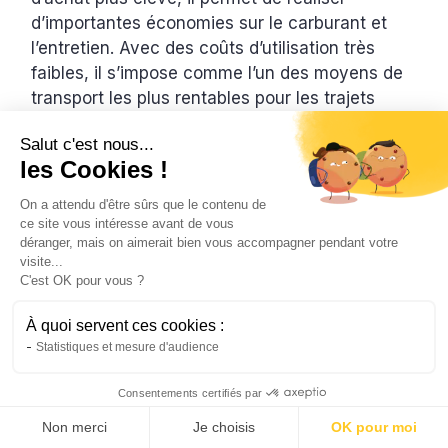
d’importantes économies sur le carburant et
l’entretien. Avec des coûts d’utilisation très
faibles, il s’impose comme l’un des moyens de
transport les plus rentables pour les trajets
urbains.
Salut c'est nous...
Natis
les Cookies !
28/4/2026
3 min
•
On a attendu d'être sûrs que le contenu de
ce site vous intéresse avant de vous
déranger, mais on aimerait bien vous accompagner pendant votre
visite...
C'est OK pour vous ?
À quoi servent ces cookies :
Statistiques et mesure d'audience
Consentements certifiés par
Non merci
Je choisis
OK pour moi
Scooter