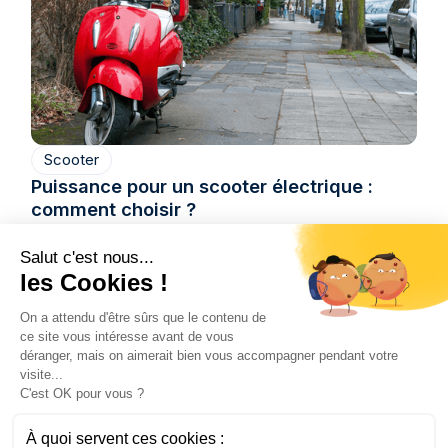
Scooter
Puissance pour un scooter électrique :
comment choisir ?
La puissance d’un scooter électrique dépend
Salut c'est nous...
principalement de votre usage quotidien. Pour
les Cookies !
des trajets urbains courts, un modèle 3000 W
suffit largement et offre un excellent équilibre
On a attendu d'être sûrs que le contenu de
entre performance et économie. En revanche,
ce site vous intéresse avant de vous
déranger, mais on aimerait bien vous accompagner pendant votre
pour des déplacements plus longs ou rapides,
visite...
un scooter 4700 W sera plus adapté.
C'est OK pour vous ?
L’essentiel est de choisir une puissance
cohérente avec vos besoins pour profiter d’une
À quoi servent ces cookies :