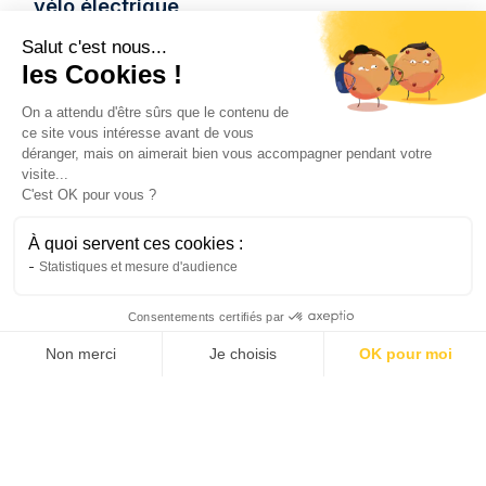
vélo électrique
Le vélo de ville électrique transforme les
Salut c'est nous...
déplacements urbains. Découvrez pourquoi il
les Cookies !
s'impose comme la solution de mobilité de
demain.
On a attendu d'être sûrs que le contenu de
ce site vous intéresse avant de vous
Natis
déranger, mais on aimerait bien vous accompagner pendant votre
22/6/2026
4 min
•
visite...
C'est OK pour vous ?
À quoi servent ces cookies :
Statistiques et mesure d'audience
Consentements certifiés par
Non merci
Je choisis
OK pour moi
AXEPTIO CONSENT
Plateforme de Gestion du Consentement : Personnalis
Notre plateforme vous permet d'adapter et de gérer vo
Vélo
Le vélo de ville électrique peut-il