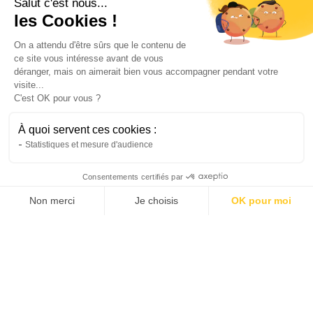
Salut c'est nous...
Three 500, du O2Feel Equo 3 et du Gaya
les Cookies !
Original Le Long. Motorisation, autonomie,
capacité de charge et budget sont passés au
On a attendu d'être sûrs que le contenu de
crible pour aider les familles à faire le bon
ce site vous intéresse avant de vous
déranger, mais on aimerait bien vous accompagner pendant votre
choix.
visite...
Inès
C'est OK pour vous ?
16/7/2026
6 min
•
À quoi servent ces cookies :
Statistiques et mesure d'audience
Consentements certifiés par
Non merci
Je choisis
OK pour moi
AXEPTIO CONSENT
Plateforme de Gestion du Consentement : Personnalis
Notre plateforme vous permet d'adapter et de gérer vo
Vélo
Comment utiliser un vélo cargo électrique