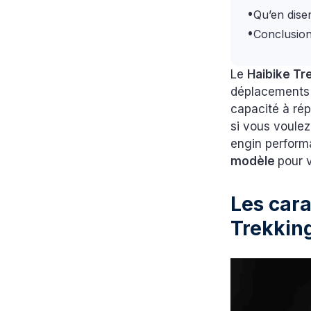
•
Qu’en disen
•
Conclusion
Le
Haibike Tr
déplacements
capacité à ré
si vous voulez
engin performa
modèle
pour 
Les cara
Trekkin