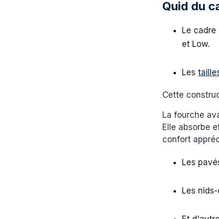
Quid du c
Le cadre 
et Low.
Les
taille
Cette construc
La fourche av
Elle absorbe e
confort appréc
Les pavé
Les nids
Et d'autr