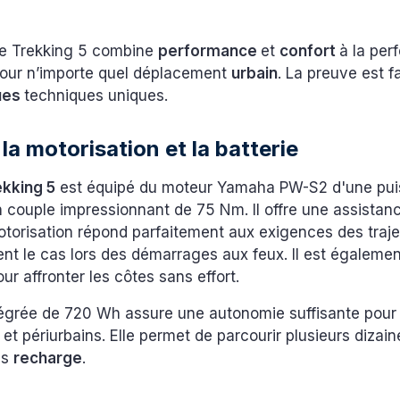
e Trekking 5 combine
performance
et
confort
à la perf
 pour n’importe quel déplacement
urbain
. La preuve est f
ques
techniques uniques.
la motorisation et la batterie
ekking 5
est équipé du moteur Yamaha PW-S2 d'une pu
couple impressionnant de 75 Nm. Il offre une assistan
torisation répond parfaitement aux exigences des traje
nt le cas lors des démarrages aux feux. Il est égalemen
ur affronter les côtes sans effort.
ntégrée de 720 Wh assure une autonomie suffisante pour 
s et périurbains. Elle permet de parcourir plusieurs dizai
ns
recharge
.