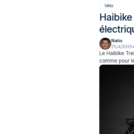
Vélo
Haibike 
électri
Natis
25/4/2025
Le Haibike Tre
comme pour le