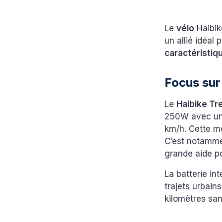
Le
vélo
Haibik
un allié idéal
caractéristi
Focus sur 
Le
Haibike Tr
250W avec un 
km/h. Cette mo
C’est notamme
grande aide po
La batterie i
trajets urbain
kilomètres sa