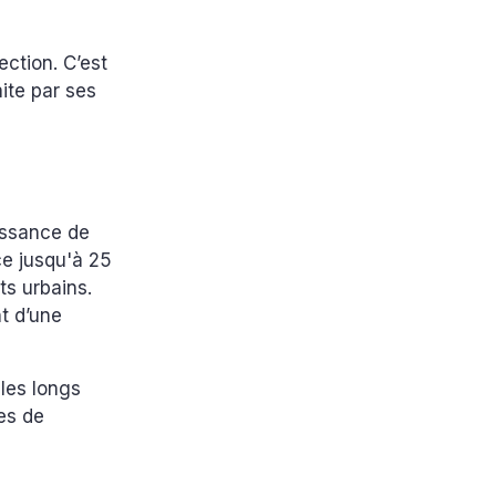
ection. C’est
aite par ses
issance de
ce jusqu'à 25
ts urbains.
t d’une
les longs
nes de