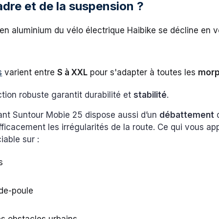
adre et de la suspension ?
en aluminium du vélo électrique Haibike se décline en 
s
varient entre
S à XXL
pour s'adapter à toutes les
morp
tion robuste garantit durabilité et
stabilité
.
ant Suntour Mobie 25 dispose aussi d’un
débattement
fficacement les irrégularités de la route. Ce qui vous ap
iable sur :
s
-de-poule
es obstacles urbains.