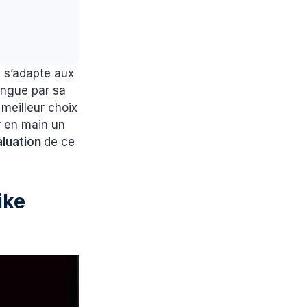
l s’adapte aux
ingue par sa
 meilleur choix
ir en main un
aluation
de ce
ike