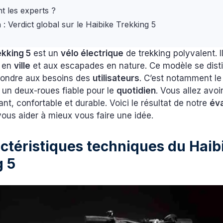
t les experts ?
 : Verdict global sur le Haibike Trekking 5
ekking 5
est un
vélo électrique
de trekking polyvalent. I
 en
ville
et aux escapades en nature. Ce modèle se dist
pondre aux besoins des
utilisateurs
. C’est notamment le
 un deux-roues fiable pour le
quotidien
. Vous allez avo
nt, confortable et durable. Voici le résultat de notre
év
vous aider à mieux vous faire une idée.
ctéristiques techniques du Haib
g 5