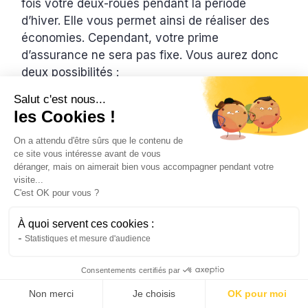
fois votre deux-roues pendant la période
d’hiver. Elle vous permet ainsi de réaliser des
économies. Cependant, votre prime
d’assurance ne sera pas fixe. Vous aurez donc
deux possibilités :
Salut c'est nous...
les Cookies !
La formule pays as you drive
On a attendu d'être sûrs que le contenu de
ce site vous intéresse avant de vous
Pour cette formule au kilomètre, vous ne payez
déranger, mais on aimerait bien vous accompagner pendant votre
visite...
que ce que vous avez parcouru. Vos
C'est OK pour vous ?
cotisations seront alors calculées sur l’usage
réel de votre deux-roues.
À quoi servent ces cookies :
Statistiques et mesure d'audience
Consentements certifiés par
La formule du forfait kilométrique
Non merci
Je choisis
OK pour moi