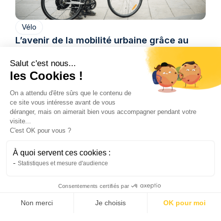
Vélo
L’avenir de la mobilité urbaine grâce au
vélo électrique
Le vélo de ville électrique transforme les
Salut c'est nous...
les Cookies !
déplacements urbains. Découvrez pourquoi il
s'impose comme la solution de mobilité de
On a attendu d'être sûrs que le contenu de
demain.
ce site vous intéresse avant de vous
Natis
déranger, mais on aimerait bien vous accompagner pendant votre
22/6/2026
4 min
•
visite...
C'est OK pour vous ?
À quoi servent ces cookies :
Statistiques et mesure d'audience
Consentements certifiés par
Non merci
Je choisis
OK pour moi
AXEPTIO CONSENT
Plateforme de Gestion du Consentement : Personnalis