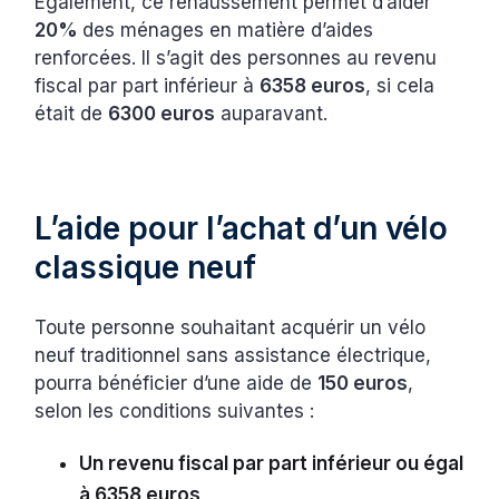
Également, ce rehaussement permet d’aider
20%
des ménages en matière d’aides
renforcées. Il s’agit des personnes au revenu
fiscal par part inférieur à
6358 euros
, si cela
était de
6300 euros
auparavant.
L’aide pour l’achat d’un vélo
classique neuf
Toute personne souhaitant acquérir un vélo
neuf traditionnel sans assistance électrique,
pourra bénéficier d’une aide de
150 euros
,
selon les conditions suivantes :
Un revenu fiscal par part inférieur ou égal
à 6358 euros