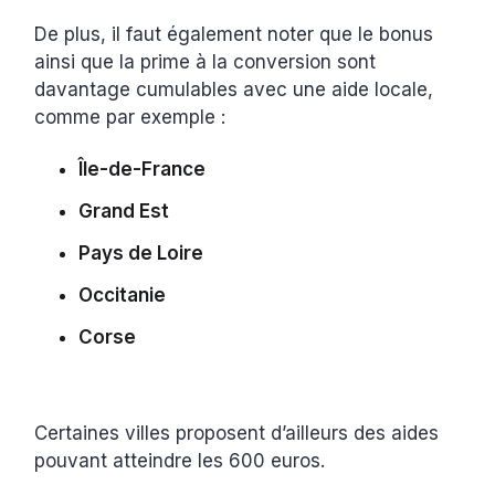
De plus, il faut également noter que le bonus
ainsi que la prime à la conversion sont
davantage cumulables avec une aide locale,
comme par exemple :
Île-de-France
Grand Est
Pays de Loire
Occitanie
Corse
Certaines villes proposent d’ailleurs des aides
pouvant atteindre les 600 euros.