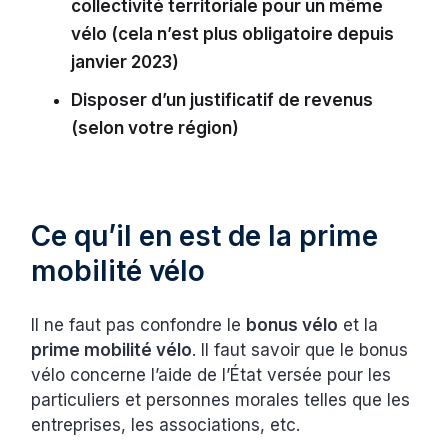
collectivité territoriale pour un même
vélo (cela n’est plus obligatoire depuis
janvier 2023)
Disposer d’un justificatif de revenus
(selon votre région)
Ce qu’il en est de la prime
mobilité vélo
Il ne faut pas confondre le
bonus vélo
et la
prime mobilité vélo
. Il faut savoir que le bonus
vélo concerne l’aide de l’État versée pour les
particuliers et personnes morales telles que les
entreprises, les associations, etc.