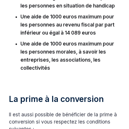
les personnes en situation de handicap
Une aide de 1000 euros maximum pour
les personnes au revenu fiscal par part
inférieur ou égal à 14 089 euros
Une aide de 1000 euros maximum pour
les personnes morales, à savoir les
entreprises, les associations, les
collectivités
La prime à la conversion
Il est aussi possible de bénéficier de la prime à
conversion si vous respectez les conditions