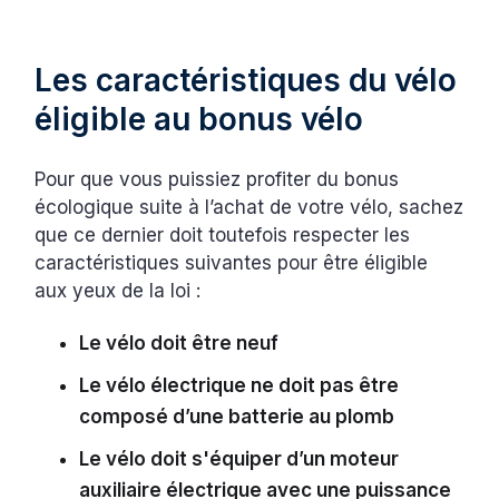
Les caractéristiques du vélo
éligible au bonus vélo
Pour que vous puissiez profiter du bonus
écologique suite à l’achat de votre vélo, sachez
que ce dernier doit toutefois respecter les
caractéristiques suivantes pour être éligible
aux yeux de la loi :
Le vélo doit être neuf
Le vélo électrique ne doit pas être
composé d’une batterie au plomb
Le vélo doit s'équiper d’un moteur
auxiliaire électrique avec une puissance