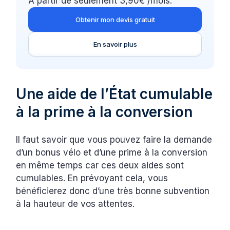
À partir de seulement 3,90€ /mois.
Obtenir mon devis gratuit
En savoir plus
Une aide de l’État cumulable
à la prime à la conversion
Il faut savoir que vous pouvez faire la demande
d’un bonus vélo et d’une prime à la conversion
en même temps car ces deux aides sont
cumulables. En prévoyant cela, vous
bénéficierez donc d’une très bonne subvention
à la hauteur de vos attentes.