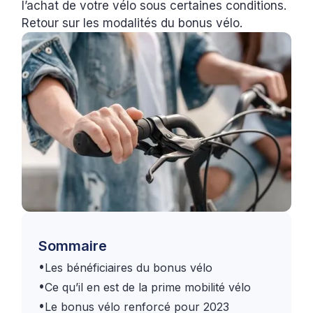
l’achat de votre vélo sous certaines conditions.
Retour sur les modalités du bonus vélo.
Sommaire
•
Les bénéficiaires du bonus vélo
•
Ce qu’il en est de la prime mobilité vélo
•
Le bonus vélo renforcé pour 2023