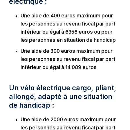
électrique :
Une aide de 400 euros maximum pour
les personnes au revenu fiscal par part
inférieur ou égal à 6358 euros ou pour
les personnes en situation de handicap
Une aide de 300 euros maximum pour
les personnes au revenu fiscal par part
inférieur ou égal à 14 089 euros
Un vélo électrique cargo, pliant,
allongé, adapté à une situation
de handicap :
Une aide de 2000 euros maximum pour
les personnes au revenu fiscal par part