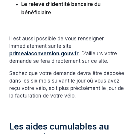
Le relevé d’identité bancaire du
bénéficiaire
Il est aussi possible de vous renseigner
immédiatement sur le site
primealaconversion.gouv.fr
. D’ailleurs votre
demande se fera directement sur ce site.
Sachez que votre demande devra être déposée
dans les six mois suivant le jour où vous avez
reçu votre vélo, soit plus précisément le jour de
la facturation de votre vélo.
Les aides cumulables au