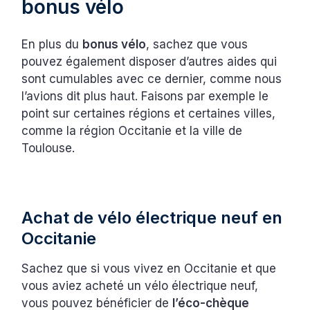
bonus vélo
En plus du
bonus vélo
, sachez que vous
pouvez également disposer d’autres aides qui
sont cumulables avec ce dernier, comme nous
l’avions dit plus haut. Faisons par exemple le
point sur certaines régions et certaines villes,
comme la région Occitanie et la ville de
Toulouse.
Achat de vélo électrique neuf en
Occitanie
Sachez que si vous vivez en Occitanie et que
vous aviez acheté un vélo électrique neuf,
vous pouvez bénéficier de
l’éco-chèque