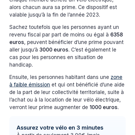
alors chacun aura sa prime. Ce dispositif est
valable jusqu’à la fin de l’année 2023.
Sachez toutefois que les personnes ayant un
revenu fiscal par part de moins ou égal à
6358
euros
, peuvent bénéficier d’une prime pouvant
aller jusqu’à
3000 euros
. C’est également le
cas pour les personnes en situation de
handicap.
Ensuite, les personnes habitant dans une
zone
à faible émission
et qui ont bénéficié d’une aide
de la part de leur collectivité territoriale, suite à
l’achat ou à la location de leur vélo électrique,
verront leur prime augmenter de
1000 euros
.
Assurez votre vélo en 3 minutes