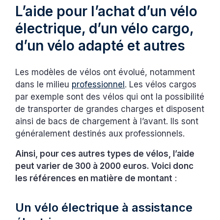
L’aide pour l’achat d’un vélo
électrique, d’un vélo cargo,
d’un vélo adapté et autres
Les modèles de vélos ont évolué, notamment
dans le milieu
professionnel
. Les vélos cargos
par exemple sont des vélos qui ont la possibilité
de transporter de grandes charges et disposent
ainsi de bacs de chargement à l’avant. Ils sont
généralement destinés aux professionnels.
Ainsi, pour ces autres types de vélos, l’aide
peut varier de 300 à 2000 euros. Voici donc
les références en matière de montant
:
Un vélo électrique à assistance