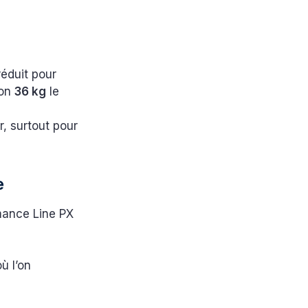
éduit pour
ron
36 kg
le
r, surtout pour
e
rmance Line PX
ù l’on