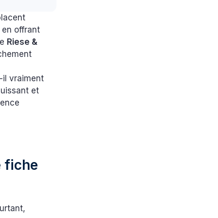
placent
 en offrant
le
Riese &
ichement
-il vraiment
uissant et
rence
 fiche
urtant,