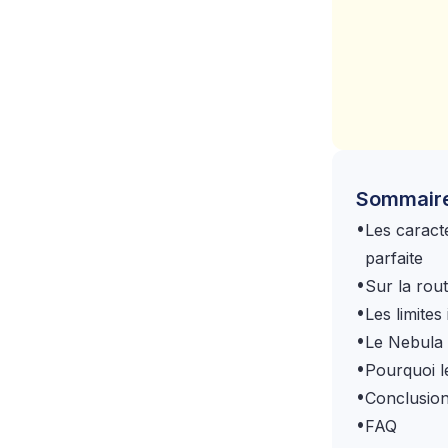
Sommair
•
Les caracté
parfaite
•
Sur la rou
•
Les limites
•
Le Nebula
•
Pourquoi l
•
Conclusion
•
FAQ