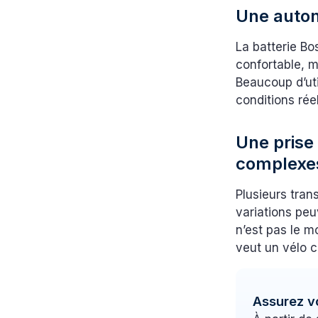
Une auton
La batterie 
confortable, m
Beaucoup d’uti
conditions rée
Une prise
complexe
Plusieurs tran
variations peuv
n’est pas le m
veut un vélo c
Assurez v