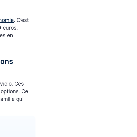
e
onomie
. C’est
0 euros.
les en
ions
violo. Ces
s options. Ce
amille qui