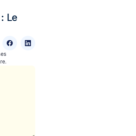
 : Le
ses
re.