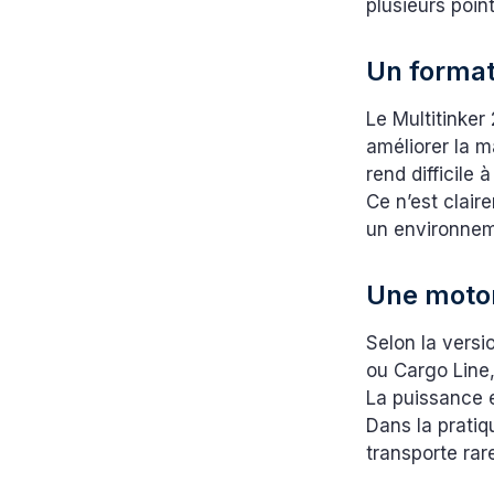
plusieurs poin
Un format
Le Multitinke
améliorer la m
rend difficile
Ce n’est clair
un environnem
Une motor
Selon la versi
ou Cargo Line
La puissance e
Dans la pratiq
transporte ra