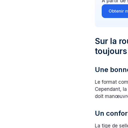
À partir de
Obtenir m
Sur la r
toujours
Une bonne 
Le format com
Cependant, la
doit manœuvre
Un confor
La tige de sel