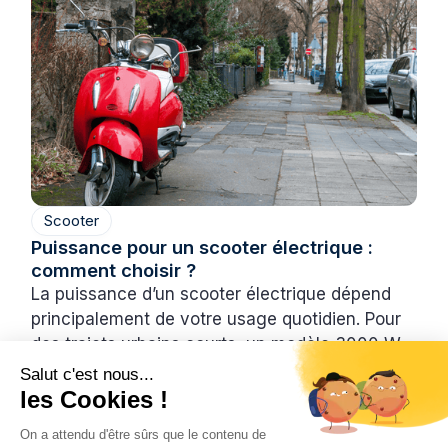
Scooter
Puissance pour un scooter électrique :
comment choisir ?
La puissance d’un scooter électrique dépend
principalement de votre usage quotidien. Pour
des trajets urbains courts, un modèle 3000 W
suffit largement et offre un excellent équilibre
Salut c'est nous...
entre performance et économie. En revanche,
les Cookies !
pour des déplacements plus longs ou rapides,
On a attendu d'être sûrs que le contenu de
un scooter 4700 W sera plus adapté.