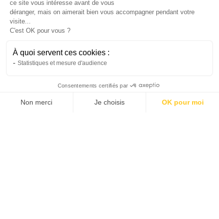
ce site vous intéresse avant de vous
L’essentiel est de choisir une puissance
déranger, mais on aimerait bien vous accompagner pendant votre
visite...
cohérente avec vos besoins pour profiter d’une
C'est OK pour vous ?
conduite fluide et confortable.
Inès
À quoi servent ces cookies :
28/4/2026
3 min
•
Statistiques et mesure d'audience
Consentements certifiés par
Non merci
Je choisis
OK pour moi
AXEPTIO CONSENT
Plateforme de Gestion du Consentement : Personnalis
Notre plateforme vous permet d'adapter et de gérer vo
Scooter
Faut-il ou non choisir le scooter électrique
urbain NIU NQi GT ?