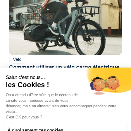
Vélo
Comment utiliser un vélo cargo électrique
au quotidien en ville ?
Salut c'est nous...
Découvrez comment un vélo cargo électrique
les Cookies !
peut simplifier vos déplacements, transporter
vos enfants et remplacer une voiture au
On a attendu d'être sûrs que le contenu de
ce site vous intéresse avant de vous
quotidien.
déranger, mais on aimerait bien vous accompagner pendant votre
Hugo
visite...
3/7/2026
6 min
•
C'est OK pour vous ?
À quoi servent ces cookies :