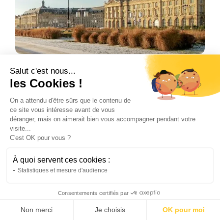
Top 5 des meilleures agences
Salut c'est nous...
les Cookies !
immobilières à Bordeaux en 2026
En 2026, Bordeaux demeure un marché
On a attendu d'être sûrs que le contenu de
immobilier très compétitif. Ce classement met
ce site vous intéresse avant de vous
en avant les agences les plus performantes
déranger, mais on aimerait bien vous accompagner pendant votre
visite...
pour vendre un bien à Bordeaux, avec Homki
C'est OK pour vous ?
en tête grâce à son modèle hybride à prix fixe,
suivi par Hosman.
À quoi servent ces cookies :
Inès
Statistiques et mesure d'audience
6/2/26
•
3 minutes
Consentements certifiés par
Non merci
Je choisis
OK pour moi