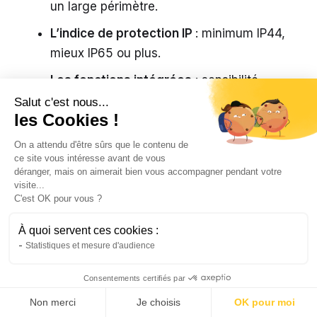
un large périmètre.
L’indice de protection IP
: minimum IP44,
mieux IP65 ou plus.
Les fonctions intégrées
: sensibilité
réglable, temporisation et activation
Salut c'est nous...
les Cookies !
crépusculaire.
On a attendu d'être sûrs que le contenu de
Ces capteurs allument vos luminaires
ce site vous intéresse avant de vous
uniquement si nécessaire. Ils évitent le
déranger, mais on aimerait bien vous accompagner pendant votre
visite...
gaspillage d’énergie. Ils garantissent la sécurité
C'est OK pour vous ?
pour vous et vos proches.
À quoi servent ces cookies :
Choisir la bonne température de
Statistiques et mesure d'audience
couleur
Consentements certifiés par
La température de couleur change la
Non merci
Je choisis
OK pour moi