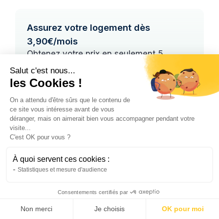
Assurez votre logement dès
3,90€/mois
Obtenez votre prix en seulement 5
minutes, sans engagement.
Salut c'est nous...
les Cookies !
Obtenir mon prix
On a attendu d'être sûrs que le contenu de
En savoir plus
ce site vous intéresse avant de vous
déranger, mais on aimerait bien vous accompagner pendant votre
visite...
C'est OK pour vous ?
À quoi servent ces cookies :
Natis
Statistiques et mesure d'audience
19/9/24
Consentements certifiés par
Non merci
Je choisis
OK pour moi
Vous pourriez aimer