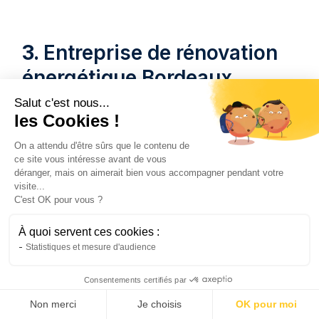
3.
Entreprise de rénovation
énergétique Bordeaux
Salut c'est nous...
Entreprise de rénovation énergétique
les Cookies !
Bordeaux améliore les habitations locales. Elle
On a attendu d'être sûrs que le contenu de
agit pour l’efficacité énergétique et le confort
ce site vous intéresse avant de vous
thermique. Clara Martin, fondatrice passionnée,
déranger, mais on aimerait bien vous accompagner pendant votre
dirige des projets durables et innovantes.
visite...
C'est OK pour vous ?
Chaque logement devient ainsi moderne et
moins énergivore.
À quoi servent ces cookies :
Statistiques et mesure d'audience
Chaque intervention combine performance et
respect de l’environnement.
Vous profitez
Consentements certifiés par
ainsi d’un
habitat confortable et économe
. Ce
Non merci
Je choisis
OK pour moi
qui va aussi faire gagner en
valeur votre bien