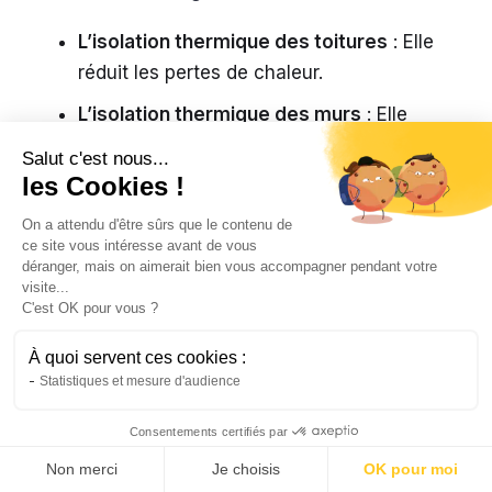
L’isolation thermique des toitures
: Elle
réduit les pertes de chaleur.
L’isolation thermique des murs
: Elle
protège votre logement du froid.
Salut c'est nous...
les Cookies !
L’isolation des parois vitrées et portes
:
Elle conserve la chaleur à l’intérieur.
On a attendu d'être sûrs que le contenu de
ce site vous intéresse avant de vous
L’isolation des planchers bas
: Elle
déranger, mais on aimerait bien vous accompagner pendant votre
visite...
améliore le confort de vos sols.
C'est OK pour vous ?
La ventilation et les systèmes de
À quoi servent ces cookies :
chauffage performants
: Ils utilisent
Statistiques et mesure d'audience
l’énergie renouvelable.
Consentements certifiés par
Tous les travaux doivent être réalisés par un
Non merci
Je choisis
OK pour moi
professionnel RGE
. Cela garantit la qualité et