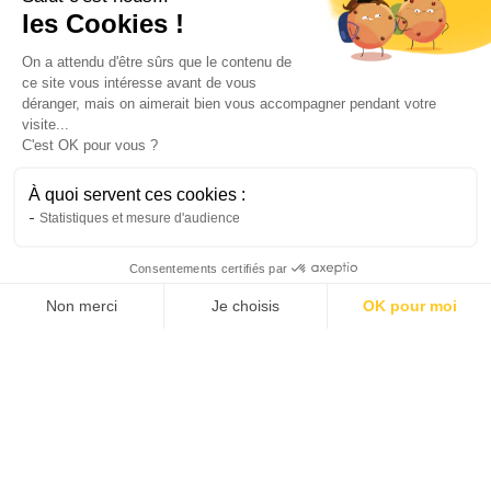
les Cookies !
On a attendu d'être sûrs que le contenu de
ce site vous intéresse avant de vous
déranger, mais on aimerait bien vous accompagner pendant votre
visite...
C'est OK pour vous ?
Faut-il installer un paratonnerre chez soi ?
À quoi servent ces cookies :
Le paratonnerre protège votre maison des
Statistiques et mesure d'audience
orages. Est-il obligatoire ou simplement
recommandé ? Découvrez ce qu’il faut savoir.
Consentements certifiés par
Hugo
Non merci
Je choisis
OK pour moi
26/2/25
•
4 minutes
AXEPTIO CONSENT
Plateforme de Gestion du Consentement : Personnalis
Notre plateforme vous permet d'adapter et de gérer vo