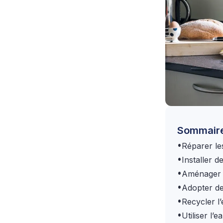
Sommair
•
Réparer le
•
Installer 
•
Aménager v
•
Adopter de
•
Recycler l
•
Utiliser l’e