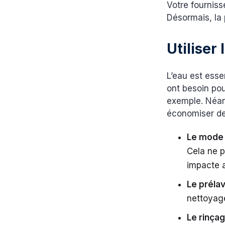
Votre fourniss
Désormais, la
Utiliser
L’eau est esse
ont besoin pou
exemple. Néan
économiser de
Le mode
Cela ne p
impacte au
Le préla
nettoyage
Le rinça