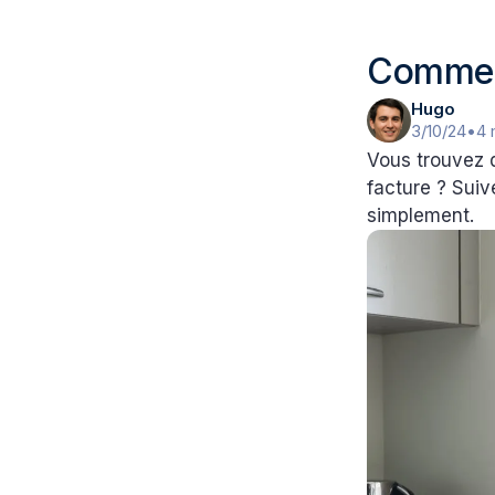
Comment
Hugo
3/10/24
•
4 
Vous trouvez 
facture ? Suiv
simplement.