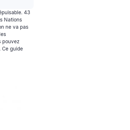
épuisable. 43
es Nations
ion ne va pas
les
us pouvez
. Ce guide