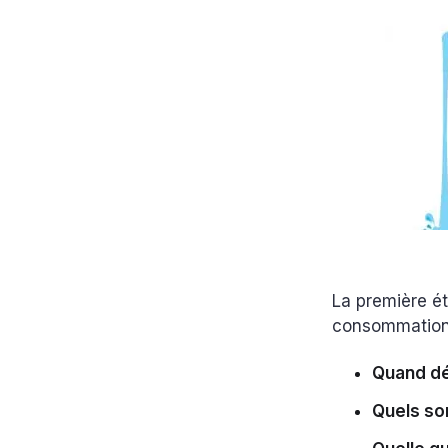
La première é
consommatio
Quand d
Quels so