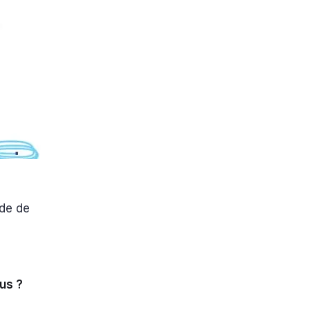
ode de
ous ?