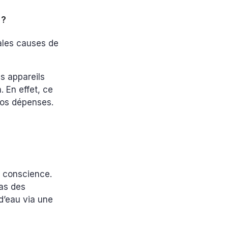
 ?
pales causes de
s appareils
 En effet, ce
vos dépenses.
z conscience.
cas des
 d’eau via une