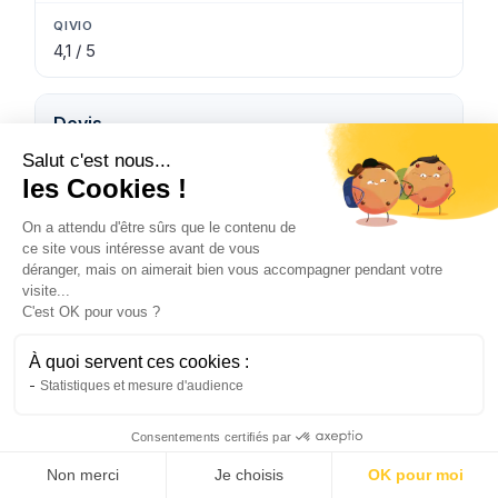
4,1 / 5
Devis
Salut c'est nous...
les Cookies !
Sur rendez-vous conseiller ou simulation espace
client
On a attendu d'être sûrs que le contenu de
ce site vous intéresse avant de vous
déranger, mais on aimerait bien vous accompagner pendant votre
visite...
Obtenir mon prix →
C'est OK pour vous ?
À quoi servent ces cookies :
Statistiques et mesure d'audience
Société Générale reste un choix cohérent pour
les clients déjà bancarisés chez SG, qui
Consentements certifiés par
Devis PNO Qivio →
souhaitent regrouper banque et assurance
Non merci
Je choisis
OK pour moi
auprès du même groupe, et qui peuvent